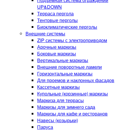
Подъемная система ограждений
UP&DOWN
Терраса пергола
Тентовые перголы
Биоклиматические перголы
Внешние системы
ZIP системы с электроприводом
Арочные маркизы
Боковые маркизы
Вертикальные маркизы
Внешние поворотные ламели
Горизонтальные маркизы
Для проемов и наклонных фасадов
Кассетные маркизы
Купольные (корзинные) маркизы
Маркиза для террасы
Маркизы для зимнего сада
Маркизы для кафе и ресторанов
Навесы (козырьки)
Паруса