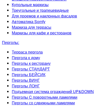
Купольные маркизы
Треугольные и трапецевидные
Для проемов и наклонных фасадов
Автоматика Somfy
Маркиза для террасы
Маркизы для кафе и ресторанов
Перголы:
Терраса пергола
Пергола к дому
Перголы к ресторану
Перголы СТАНДАРТ
Перголы БЕЙСИК
Перголы ВИНГ
Перголы ЛОНГ
Подъемная система ограждений UP&DOWN
Перголы C поворотными ламелями
Перголы со сдвижными ламелями