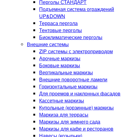
Перголы СТАНДАРТ
Подъемная система ограждений
UP&DOWN
Терраса пергола
Тентовые перголы
Биоклиматические перголы
Внешние системы
ZIP системы с электроприводом
Арочные маркизы
Боковые маркизы
Вертикальные маркизы
Внешние поворотные ламели
Горизонтальные маркизы
Для проемов и наклонных фасадов
Кассетные маркизы
Купольные (корзинные) маркизы
Маркиза для террасы
Маркизы для зимнего сада
Маркизы для кафе и ресторанов
Навесы (козырьки)