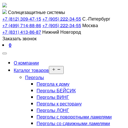
Перейти
Солнцезащитные системы
к
+7 (812) 309-47-15
+7 (905) 222-34-55
С.-Петербург
содержимому
+7 (499) 714-88-86
+7 (905) 222-34-55
Москва
+7 (831) 413-86-87
Нижний Новгород
Заказать звонок
0
О компании
Открыть
Каталог товаров
меню
Перголы
Пергола к дому
Перголы БЕЙСИК
Перголы ВИНГ
Перголы к ресторану
Перголы ЛОНГ
Перголы с поворотными ламелями
Перголы со сдвижными ламелями