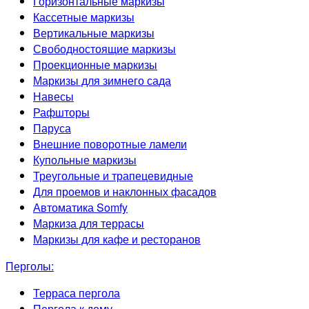
Горизонтальные маркизы
Кассетные маркизы
Вертикальные маркизы
Свободностоящие маркизы
Проекционные маркизы
Маркизы для зимнего сада
Навесы
Рафшторы
Паруса
Внешние поворотные ламели
Купольные маркизы
Треугольные и трапецевидные
Для проемов и наклонных фасадов
Автоматика Somfy
Маркиза для террасы
Маркизы для кафе и ресторанов
Перголы:
Терраса пергола
Пергола к дому