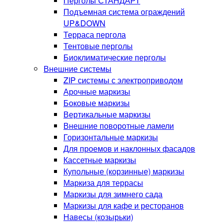
Перголы СТАНДАРТ
Подъемная система ограждений
UP&DOWN
Терраса пергола
Тентовые перголы
Биоклиматические перголы
Внешние системы
ZIP системы с электроприводом
Арочные маркизы
Боковые маркизы
Вертикальные маркизы
Внешние поворотные ламели
Горизонтальные маркизы
Для проемов и наклонных фасадов
Кассетные маркизы
Купольные (корзинные) маркизы
Маркиза для террасы
Маркизы для зимнего сада
Маркизы для кафе и ресторанов
Навесы (козырьки)