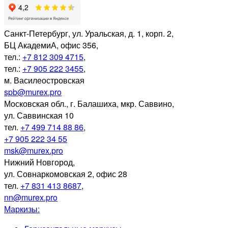
Санкт-Петербург
,
ул. Уральская, д. 1, корп. 2,
БЦ АкадемиА, офис 356,
тел.:
+7 812 309 4715
,
тел.:
+7 905 222 3455
,
м. Василеостровская
spb@murex.pro
Московская обл.
,
г. Балашиха, мкр. Саввино,
ул. Саввинская 10
тел.
+7 499 714 88 86
,
+7 905 222 34 55
msk@murex.pro
Нижний Новгород
,
ул. Совнаркомовская 2, офис 28
тел.
+7 831 413 8687
,
nn@murex.pro
Маркизы: