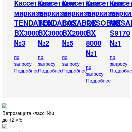
Кассетные
Кассетные
Кассетные
Кассетные
Кассе
маркизы
маркизы
маркизы
маркизы
марк
TENDABOX
TENDABOX
CASABOX
RESOBOX
MESA
BX3000
BX3000
BX2000
BX
S9170
№3
№2
№5
8000
№1
№1
по
по
по
по
запросу
запросу
запросу
запросу
по
Подробнее
Подробнее
Подробнее
Подробне
запросу
Подробнее
Ветрозащита класс: №3
до 12 м/с