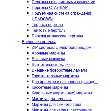
Перголы со сдвижными ламелями
Перголы СТАНДАРТ
Подъемная система ограждений
UP&DOWN
Терраса пергола
Тентовые перголы
Биоклиматические перголы
Внешние системы
ZIP системы с электроприводом
Арочные маркизы
Боковые маркизы
Вертикальные маркизы
Внешние поворотные ламели
Горизонтальные маркизы
Для проемов и наклонных фасадов
Кассетные маркизы
Купольные (корзинные) маркизы
Маркиза для террасы
Маркизы для зимнего сада
Маркизы для кафе и ресторанов