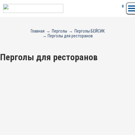
Перейти
0
к
содержимому
Главная
→
Перголы
→
Перголы БЕЙСИК
→ Перголы для ресторанов
Перголы для ресторанов
978204,00
₽