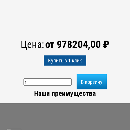
Цена:
от
978204,00
₽
Купить в 1 клик
Количество
В корзину
товара
Перголы
Наши преимущества
для
ресторанов