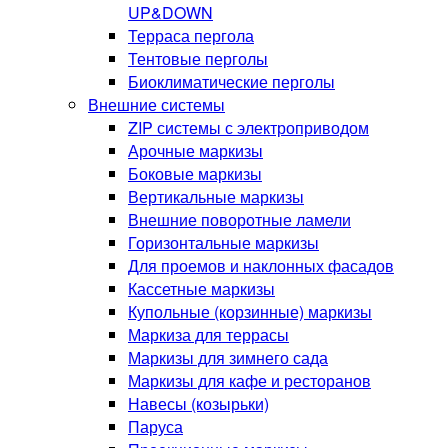
UP&DOWN
Терраса пергола
Тентовые перголы
Биоклиматические перголы
Внешние системы
ZIP системы с электроприводом
Арочные маркизы
Боковые маркизы
Вертикальные маркизы
Внешние поворотные ламели
Горизонтальные маркизы
Для проемов и наклонных фасадов
Кассетные маркизы
Купольные (корзинные) маркизы
Маркиза для террасы
Маркизы для зимнего сада
Маркизы для кафе и ресторанов
Навесы (козырьки)
Паруса