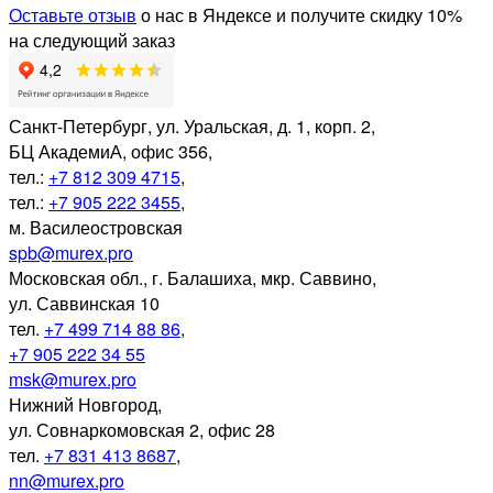
Оставьте отзыв
о нас в Яндексе и получите скидку 10%
на следующий заказ
Санкт-Петербург
,
ул. Уральская, д. 1, корп. 2,
БЦ АкадемиА, офис 356,
тел.:
+7 812 309 4715
,
тел.:
+7 905 222 3455
,
м. Василеостровская
spb@murex.pro
Московская обл.
,
г. Балашиха, мкр. Саввино,
ул. Саввинская 10
тел.
+7 499 714 88 86
,
+7 905 222 34 55
msk@murex.pro
Нижний Новгород
,
ул. Совнаркомовская 2, офис 28
тел.
+7 831 413 8687
,
nn@murex.pro