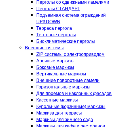
Перголы со сдвижными ламелями
Перголы СТАНДАРТ
Подъемная система ограждений
UP&DOWN
Терраса пергола
Тентовые перголы
Биоклиматические перголы
Внешние системы
ZIP системы с электроприводом
Арочные маркизы
Боковые маркизы
Вертикальные маркизы
Внешние поворотные ламели
Горизонтальные маркизы
Для проемов и наклонных фасадов
Кассетные маркизы
Купольные (корзинные) маркизы
Маркиза для террасы
Маркизы для зимнего сада
Маркизы для кафе и ресторанов