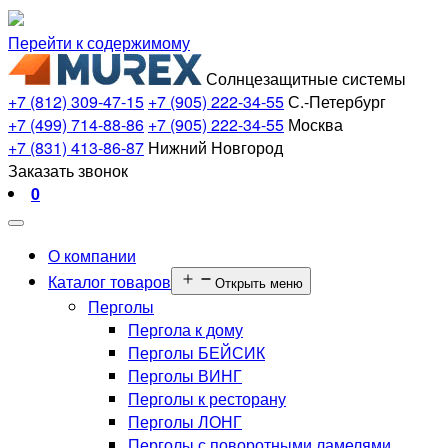
Перейти к содержимому
Солнцезащитные системы
+7 (812) 309-47-15
+7 (905) 222-34-55
С.-Петербург
+7 (499) 714-88-86
+7 (905) 222-34-55
Москва
+7 (831) 413-86-87
Нижний Новгород
Заказать звонок
0
О компании
Каталог товаров
Открыть меню
Перголы
Пергола к дому
Перголы БЕЙСИК
Перголы ВИНГ
Перголы к ресторану
Перголы ЛОНГ
Перголы с поворотными ламелями