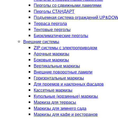
Перголы со сдвижными ламелями
Перголы СТАНДАРТ
Подъемная система ограждений UP&DO
Терраса пергола
Тентовые перголы
Биоклиматические перголы
Внешние системы
ZIP системы с электроприводом
Арочные маркизы
Боковые маркизы
Вертикальные маркизы
Внешние поворотные ламели
Горизонтальные маркизы
Для проемов и наклонных фасадов
Кассетные маркизы
Купольные (корзинные) маркизы
Маркиза для террасы
Маркизы для зимнего сада
Маркизы для кафе и ресторанов