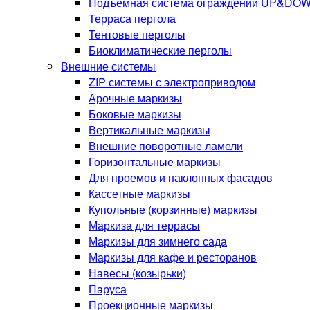
Подъемная система ограждений UP&DO
Терраса пергола
Тентовые перголы
Биоклиматические перголы
Внешние системы
ZIP системы с электроприводом
Арочные маркизы
Боковые маркизы
Вертикальные маркизы
Внешние поворотные ламели
Горизонтальные маркизы
Для проемов и наклонных фасадов
Кассетные маркизы
Купольные (корзинные) маркизы
Маркиза для террасы
Маркизы для зимнего сада
Маркизы для кафе и ресторанов
Навесы (козырьки)
Паруса
Проекционные маркизы