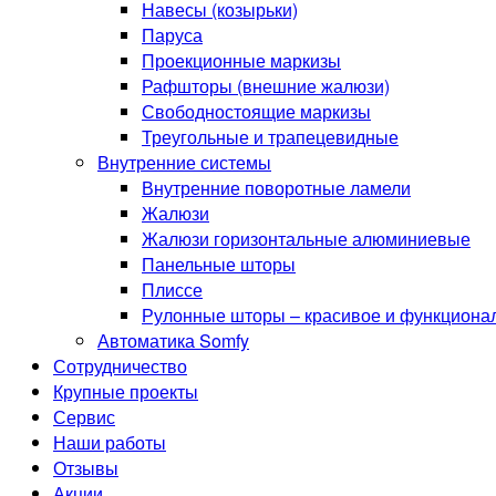
Навесы (козырьки)
Паруса
Проекционные маркизы
Рафшторы (внешние жалюзи)
Свободностоящие маркизы
Треугольные и трапецевидные
Внутренние системы
Внутренние поворотные ламели
Жалюзи
Жалюзи горизонтальные алюминиевые
Панельные шторы
Плиссе
Рулонные шторы – красивое и функциона
Автоматика Somfy
Сотрудничество
Крупные проекты
Сервис
Наши работы
Отзывы
Акции