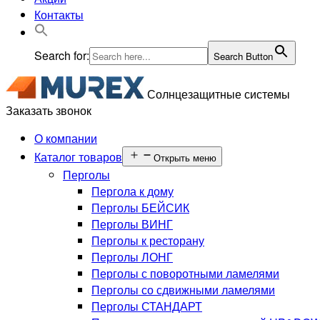
Контакты
Search for:
Search Button
Солнцезащитные системы
Заказать звонок
О компании
Каталог товаров
Открыть меню
Перголы
Пергола к дому
Перголы БЕЙСИК
Перголы ВИНГ
Перголы к ресторану
Перголы ЛОНГ
Перголы с поворотными ламелями
Перголы со сдвижными ламелями
Перголы СТАНДАРТ