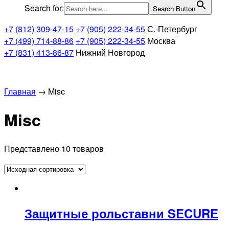
Search for:
Search Button
+7 (812) 309-47-15
+7 (905) 222-34-55
С.-Петербург
+7 (499) 714-88-86
+7 (905) 222-34-55
Москва
+7 (831) 413-86-87
Нижний Новгород
Главная
→ Misc
Misc
Представлено 10 товаров
Защитные рольставни SECURE