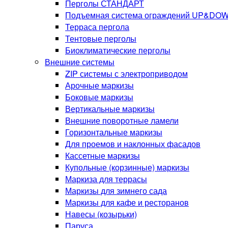
Перголы СТАНДАРТ
Подъемная система ограждений UP&DO
Терраса пергола
Тентовые перголы
Биоклиматические перголы
Внешние системы
ZIP системы с электроприводом
Арочные маркизы
Боковые маркизы
Вертикальные маркизы
Внешние поворотные ламели
Горизонтальные маркизы
Для проемов и наклонных фасадов
Кассетные маркизы
Купольные (корзинные) маркизы
Маркиза для террасы
Маркизы для зимнего сада
Маркизы для кафе и ресторанов
Навесы (козырьки)
Паруса