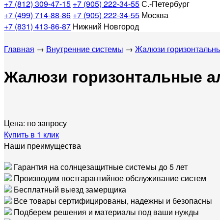
+7 (812) 309-47-15
+7 (905) 222-34-55
С.-Петербург
+7 (499) 714-88-86
+7 (905) 222-34-55
Москва
+7 (831) 413-86-87
Нижний Новгород
Главная
→
Внутренние системы
→
Жалюзи горизонтальн
Жалюзи горизонтальные а
Цена:
по запросу
Купить в 1 клик
Наши преимущества
Гарантия на солнцезащитные системы до 5 лет
Производим постгарантийное обслуживание систем
Бесплатный выезд замерщика
Все товары сертифицированы, надежны и безопасны
Подберем решения и материалы под ваши нужды