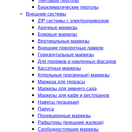
Тентовые перголы
Биоклиматические перголы
Внешние системы
ZIP системы с электроприводом
Арочные маркизы
Боковые маркизы
Вертикальные маркизы
Внешние поворотные ламели
Горизонтальные маркизы
Для проемов и наклонных фасадов
Кассетные маркизы
Купольные (корзинные) маркизы
Маркиза для террасы
Маркизы для зимнего сада
Маркизы для кафе и ресторанов
Навесы (козырьки)
Паруса
Проекционные маркизы
Рафшторы (внешние жалюзи)
Свободностоящие маркизы