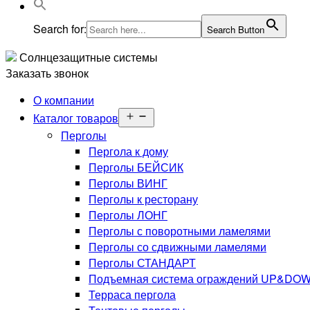
Search for:
Search Button
Солнцезащитные системы
Заказать звонок
О компании
Открыть
Каталог товаров
меню
Перголы
Пергола к дому
Перголы БЕЙСИК
Перголы ВИНГ
Перголы к ресторану
Перголы ЛОНГ
Перголы с поворотными ламелями
Перголы со сдвижными ламелями
Перголы СТАНДАРТ
Подъемная система ограждений UP&DO
Терраса пергола