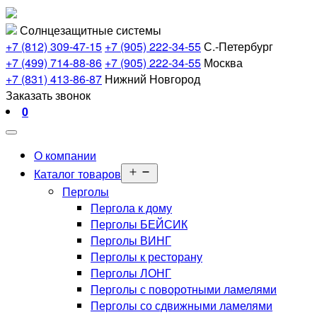
Перейти
Солнцезащитные системы
к
+7 (812) 309-47-15
+7 (905) 222-34-55
С.-Петербург
содержимому
+7 (499) 714-88-86
+7 (905) 222-34-55
Москва
+7 (831) 413-86-87
Нижний Новгород
Заказать звонок
0
О компании
Открыть
Каталог товаров
меню
Перголы
Пергола к дому
Перголы БЕЙСИК
Перголы ВИНГ
Перголы к ресторану
Перголы ЛОНГ
Перголы с поворотными ламелями
Перголы со сдвижными ламелями